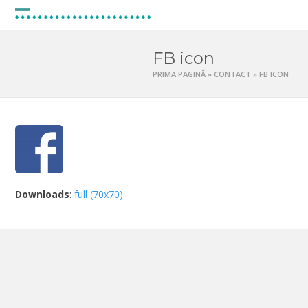
Skip
to
Open
Close
content
mobile
mobile
FB icon
menu
menu
PRIMA PAGINĂ
»
CONTACT
»
FB ICON
Downloads
:
full (70x70)