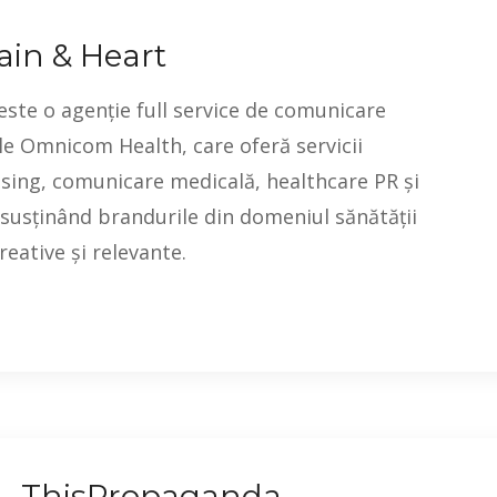
in & Heart
ste o agenție full service de comunicare
ale Omnicom Health, care oferă servicii
ising, comunicare medicală, healthcare PR și
 susținând brandurile din domeniul sănătății
eative și relevante.
ThisPropaganda