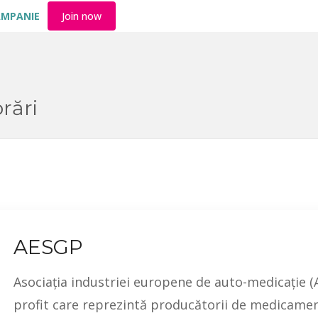
AMPANIE
Join now
rări
AESGP
Asociația industriei europene de auto-medicație (
profit care reprezintă producătorii de medicamen