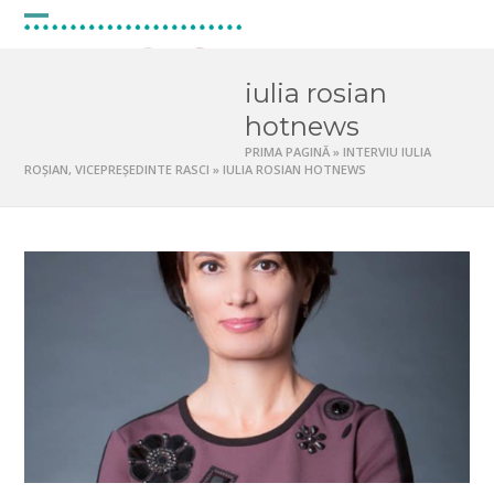
Skip
to
Open
Close
content
mobile
mobile
iulia rosian
menu
menu
hotnews
PRIMA PAGINĂ
»
INTERVIU IULIA
ROȘIAN, VICEPREȘEDINTE RASCI
»
IULIA ROSIAN HOTNEWS