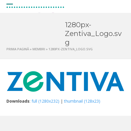
Skip
to
Open
Close
content
mobile
mobile
1280px-
menu
menu
Zentiva_Logo.sv
g
PRIMA PAGINĂ
»
MEMBRI
»
1280PX-ZENTIVA_LOGO.SVG
Downloads
:
full (1280x232)
|
thumbnail (128x23)