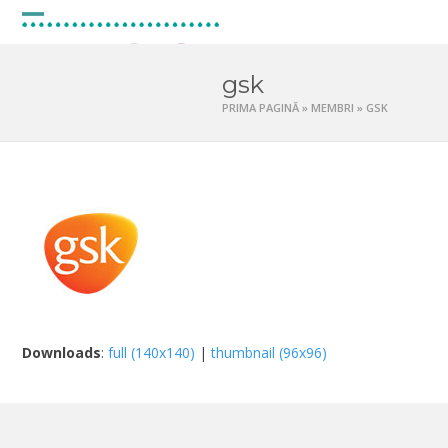
Skip
to
Open
Close
content
mobile
mobile
gsk
menu
menu
PRIMA PAGINĂ
»
MEMBRI
»
GSK
Downloads
:
full (140x140)
|
thumbnail (96x96)