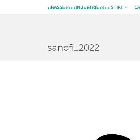
Skip
RASCI
INDUSTRIE
STIRI
C
to
content
sanofi_2022