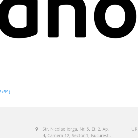
8x59)
Str. Nicolae Iorga, Nr. 5, Et. 2, Ap.
UR
4, Camera 12, Sector 1, București,