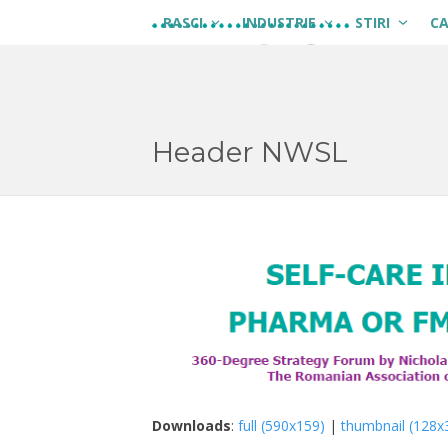
Skip
RASCI
INDUSTRIE
STIRI
C
to
content
Header NWSL
Downloads
:
full (590x159)
|
thumbnail (128x