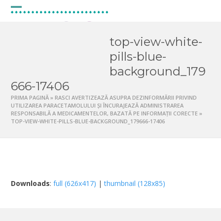
Skip
to
Open
Close
content
mobile
mobile
top-view-white-
menu
menu
pills-blue-
background_179
666-17406
PRIMA PAGINĂ
»
RASCI AVERTIZEAZĂ ASUPRA DEZINFORMĂRII PRIVIND
UTILIZAREA PARACETAMOLULUI ȘI ÎNCURAJEAZĂ ADMINISTRAREA
RESPONSABILĂ A MEDICAMENTELOR, BAZATĂ PE INFORMAȚII CORECTE
»
TOP-VIEW-WHITE-PILLS-BLUE-BACKGROUND_179666-17406
Downloads
:
full (626x417)
|
thumbnail (128x85)