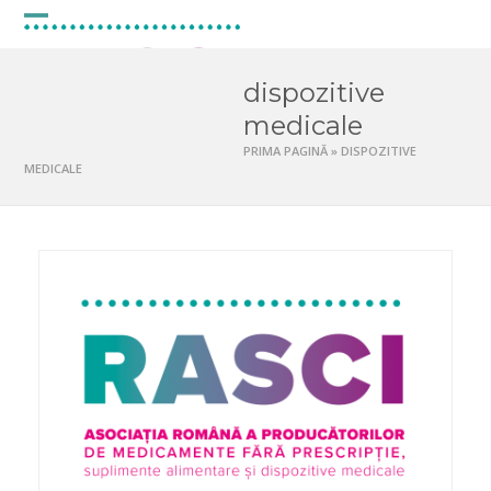
Skip
to
Open
Close
content
mobile
mobile
dispozitive
menu
menu
medicale
PRIMA PAGINĂ
»
DISPOZITIVE
MEDICALE