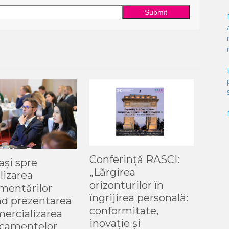
Conferință RASCI:
ași spre
„Lărgirea
lizarea
orizonturilor în
mentărilor
îngrijirea personală:
nd prezentarea
conformitate,
mercializarea
inovație și
camentelor