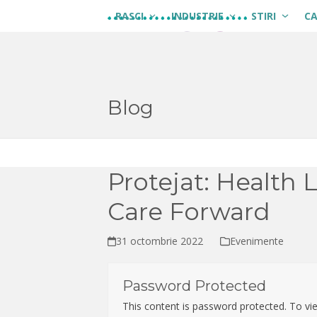
Skip
RASCI
INDUSTRIE
STIRI
C
to
content
Blog
Protejat: Health L
Care Forward
31 octombrie 2022
Evenimente
Password Protected
This content is password protected. To vi