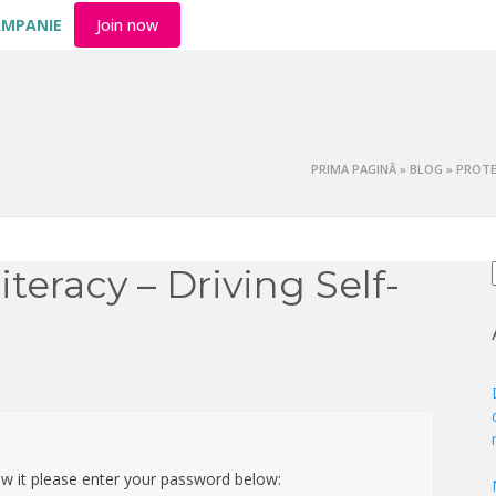
AMPANIE
Join now
PRIMA PAGINĂ
»
BLOG
»
PROTE
iteracy – Driving Self-
ew it please enter your password below: