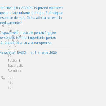
Directiva (UE) 2024/3019 privind epurarea
apelor uzate urbane: Cum pot fi protejate
resursele de apă, fără a afecta accesul la
medicamente?
Str.
Nicolae
Dispozitivele medicale pentru îngrijire
Iorga, Nr.
personală, tot mai importante pentru
5, Et. 2,
sănătatea de zi cu zi a europenilor:
Ap. 4,
Camera
Newsletter RASCI – nr. 1, martie 2026
12,
Sector 1,
București,
România
0721
817
174