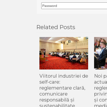
Related Posts
Noi p
Viitorul industriei de
actua
self-care:
regle
reglementare clară,
privi
comunicare
și co
responsabilă și
medi
sustenabilitate