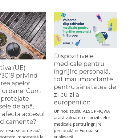
Dispozitivele
medicale pentru
tiva (UE)
îngrijire personală,
3019 privind
tot mai importante
rea apelor
pentru sănătatea de
e urbane: Cum
zi cu zi a
i protejate
europenilor:
sele de apă,
Un nou studiu AESGP–IQVIA
a afecta accesul
arată valoarea dispozitivelor
edicamente?
medicale pentru îngrijire
personală în Europa și
ea resurselor de apă
subliniază…
rioritate importantă la