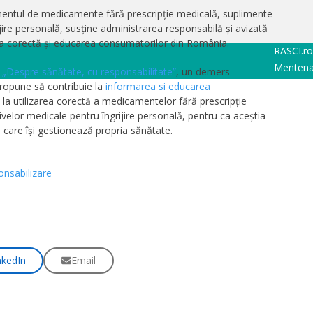
mentul de medicamente fără prescripție medicală, suplimente
jire personală, susține administrarea responsabilă și avizată
ea corectă și educarea consumatorilor din România.
RASCI.ro
Mentena
a
„Despre sănătate, cu responsabilitate”
, un demers
ropune să contribuie la
informarea si educarea
e la utilizarea corectă a medicamentelor fără prescripție
ivelor medicale pentru îngrijire personală, pentru ca aceștia
n care își gestionează propria sănătate.
onsabilizare
nkedIn
Email