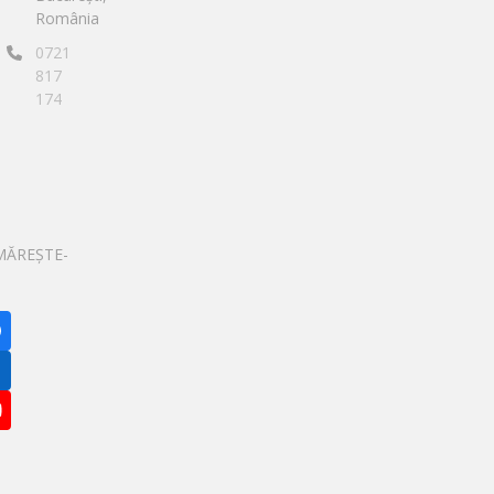
România
0721
817
174
MĂREȘTE-
Facebook
inkedIn
YouTube