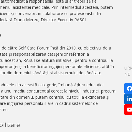
 automedicația responsabilă, este și ar trebui să fie
meniul asistenței medicale. Prin intermediul acesteia, putem
ient și convenabil, în colaborare cu profesioniștii din
declară Diana Mereu, Director Executiv RASCI.
e
 de către Self Care Forum încă din 2010, cu obiectivul de a
e și responsabilizarea cetățenilor referitor la
 acest an, RASCI se alătură inițiativei, pentru a contribui la
rtanței și a beneficiilor îngrijirii personale eficiente, atât în
UR
tilor din domeniul sănătății și al sistemului de sănătate.
NE
rodusele din această categorie, îmbunătățirea educației
 unui mediu concurențial corect la nivelul industriei, precum
tare din domeniu, putem contribui cu toții la extinderea și
L
e îngrijirea personală îl are în cadrul sistemelor de
ereu.
ilizare