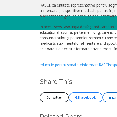
RASCI, ca entitate reprezentativă pentru seg
alimentare și dispozitive medicale pentru îngri
a acestor categorii de produse prin informar
În acest sens, asociația desfășoară campani
educațional asumat pe termen lung, care își p
consumatorilor și pacienților români cu privir
medicală, suplimentelor alimentare și dispozit
să poată lua decizii informate privind modul î
educatie pentru sanatate
informare
RASCI
resp
Share This
Twitter
Facebook
Li
Related Posts