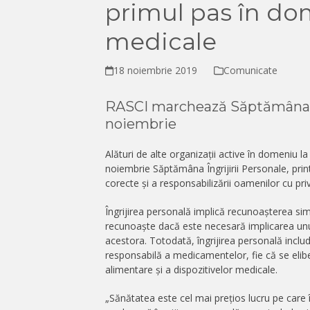
primul pas în do
medicale
18 noiembrie 2019
Comunicate
RASCI marchează Săptămâna Îng
noiembrie
Alături de alte organizații active în domeniu 
noiembrie Săptămâna Îngrijirii Personale, pri
corecte și a responsabilizării oamenilor cu priv
Îngrijirea personală implică recunoașterea sim
recunoaște dacă este necesară implicarea unui
acestora. Totodată, îngrijirea personală includ
responsabilă a medicamentelor, fie că se elib
alimentare și a dispozitivelor medicale.
„Sănătatea este cel mai prețios lucru pe care