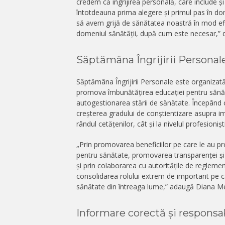
credem că îngrijirea personală, care include și
întotdeauna prima alegere și primul pas în do
să avem grijă de sănătatea noastră în mod efic
domeniul sănătății, după cum este necesar,” 
Săptămâna Îngrijirii Personal
Săptămâna Îngrijirii Personale este organizată
promova îmbunătățirea educației pentru sănătat
autogestionarea stării de sănătate. Începând cu
creșterea gradului de conștientizare asupra impo
rândul cetățenilor, cât și la nivelul profesioniș
„Prin promovarea beneficiilor pe care le au p
pentru sănătate, promovarea transparenței și a
și prin colaborarea cu autoritățile de reglemen
consolidarea rolului extrem de important pe car
sănătate din întreaga lume,” adaugă Diana M
Informare corectă și responsab