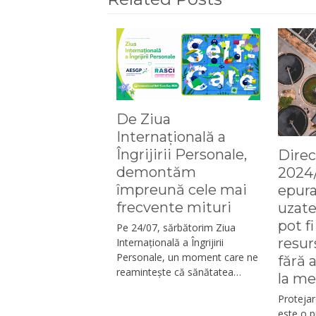
De Ziua
Internațională a
Îngrijirii Personale,
Direc
demontăm
2024/
împreună cele mai
epura
frecvente mituri
uzat
pot f
Pe 24/07, sărbătorim Ziua
resur
Internațională a Îngrijirii
Personale, un moment care ne
fără 
reamintește că sănătatea…
la m
Protejar
este o p