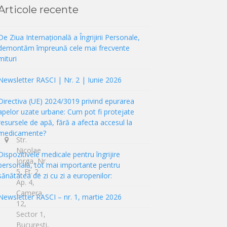
Articole recente
De Ziua Internațională a Îngrijirii Personale,
demontăm împreună cele mai frecvente
mituri
Newsletter RASCI | Nr. 2 | Iunie 2026
Directiva (UE) 2024/3019 privind epurarea
apelor uzate urbane: Cum pot fi protejate
resursele de apă, fără a afecta accesul la
medicamente?
Str.
Nicolae
Dispozitivele medicale pentru îngrijire
Iorga, Nr.
personală, tot mai importante pentru
5, Et. 2,
sănătatea de zi cu zi a europenilor:
Ap. 4,
Camera
Newsletter RASCI – nr. 1, martie 2026
12,
Sector 1,
București,