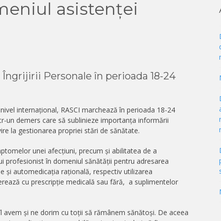
meniul asistenței
rijirii Personale în perioada 18-24
la nivel internațional, RASCI marchează în perioada 18-24
ntr-un demers care să sublinieze importanța informării
ire la gestionarea propriei stări de sănătate.
ptomelor unei afecțiuni, precum și abilitatea de a
 profesionist în domeniul sănătății pentru adresarea
e și automedicația rațională, respectiv utilizarea
erează cu prescripție medicală sau fără, a suplimentelor
 îl avem și ne dorim cu toții să rămânem sănătoși. De aceea