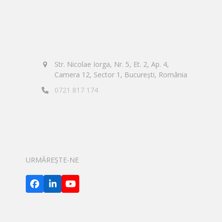
Str. Nicolae Iorga, Nr. 5, Et. 2, Ap. 4,
Camera 12, Sector 1, București, România
0721 817 174
URMĂREȘTE-NE
Facebook
LinkedIn
YouTube