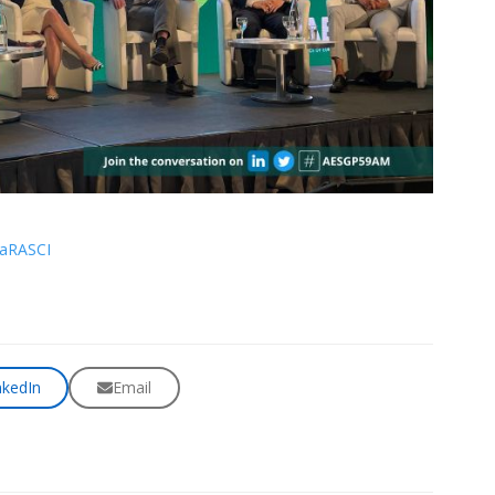
la
RASCI
nkedIn
Email