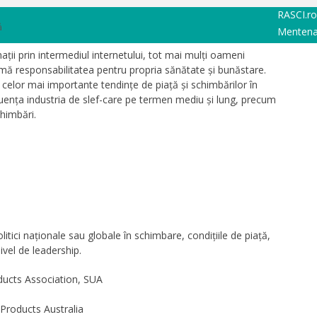
RASCI.ro
ă
Mentena
ții prin intermediul internetului, tot mai mulți oameni
sumă responsabilitatea pentru propria sănătate și bunăstare.
celor mai importante tendințe de piață și schimbărilor în
ența industria de slef-care pe termen mediu și lung, precum
himbări.
tici naționale sau globale în schimbare, condițiile de piață,
 nivel de leadership.
ducts Association, SUA
roducts Australia