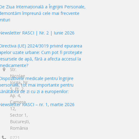
De Ziua Internațională a Îngrijirii Personale,
demontăm împreună cele mai frecvente
mituri
Newsletter RASCI | Nr. 2 | Iunie 2026
Directiva (UE) 2024/3019 privind epurarea
apelor uzate urbane: Cum pot fi protejate
resursele de apă, fără a afecta accesul la
medicamente?
Str.
Nicolae
Dispozitivele medicale pentru îngrijire
Iorga, Nr.
personală, tot mai importante pentru
5, Et. 2,
sănătatea de zi cu zi a europenilor:
Ap. 4,
Camera
Newsletter RASCI – nr. 1, martie 2026
12,
Sector 1,
București,
România
0721