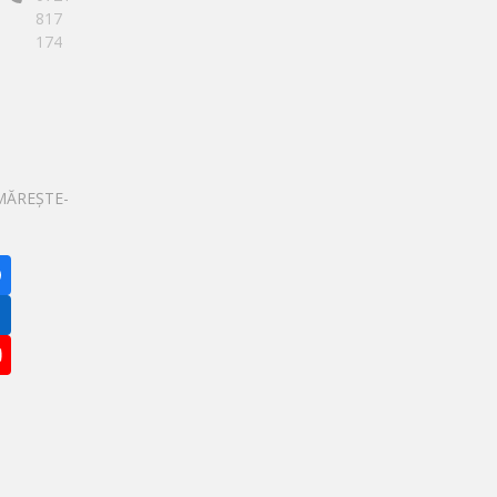
817
174
MĂREȘTE-
Facebook
inkedIn
YouTube