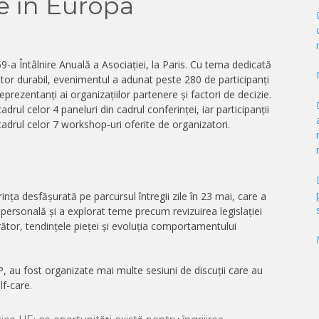
le în Europa
-a Întâlnire Anuală a Asociației, la Paris. Cu tema dedicată
 viitor durabil, evenimentul a adunat peste 280 de participanți
 reprezentanți ai organizațiilor partenere și factori de decizie.
adrul celor 4 paneluri din cadrul conferinței, iar participanții
cadrul celor 7 workshop-uri oferite de organizatori.
nța desfășurată pe parcursul întregii zile în 23 mai, care a
e personală și a explorat teme precum revizuirea legislației
ător, tendințele pieței și evoluția comportamentului
P, au fost organizate mai multe sesiuni de discuții care au
f-care.