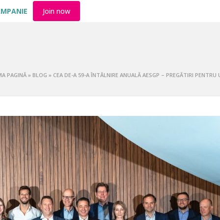
AMPANIE
Join now
MA PAGINĂ
»
BLOG
»
CEA DE-A 59-A ÎNTÂLNIRE ANUALĂ AESGP – PREGĂTIRI PENTRU U