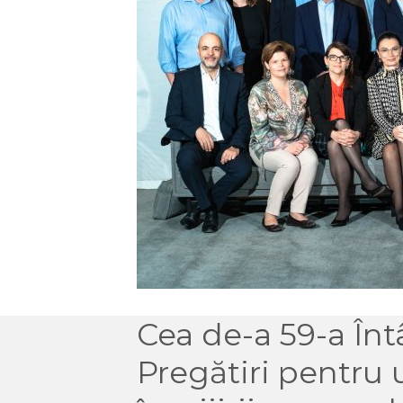
Cea de-a 59-a În
Pregătiri pentru u