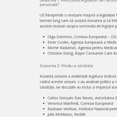
Sesiunea 1: Revizuirea legislației farmaceut
personală?
UE întreprinde o revizuire majoră a legislați
termen lung care să susțină inovarea și să îm
acestei revizuiri asupra sectorului de îngrijire
Olga Solomon, Comisia Europeană – D
Emer Cooke, Agenția Europeană a Medic
Momir Radulović, Agenția pentru Medicam
Christine Eising, Bayer Consumer Care A
Sesiunea 2: Mediu și sănătate
Această sesiune a evidențiat legătura strânsă
cadrul acestei sesiuni, s-au analizat politici 
sănătății, iar discuțiile au inclus și impactul a
Carlos Gonçalo Das Neves, Autoritatea E
Veronica Manfredi, Comisia Europeană
Bastiaan Venhuis, Institutul Național pen
Julie McManus, Reckitt