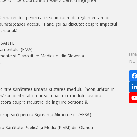
ice UE: ce oportunități există pentru îngrijirea
ei farmaceutice pentru a crea un cadru de reglementare pe
bunătățească accesul. Paneliștii au discutat despre impactul
 personală
G SANTE
amentului (EMA)
UR
ente și Dispozitive Medicale din Slovenia
NE
G
L
 dintre sănătatea umană și starea mediului înconjurător. În
și măsuri pentru abordarea impactului mediului asupra
cestora asupra industriei de îngrijire personală.
uropeană pentru Siguranța Alimentelor (EFSA)
tru Sănătate Publică și Mediu (RIVM) din Olanda