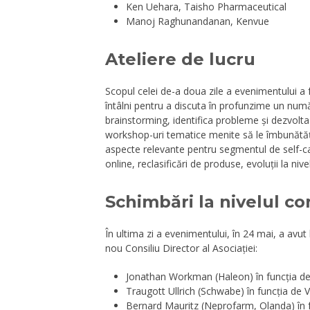
Ken Uehara, Taisho Pharmaceutical
Manoj Raghunandanan, Kenvue
Ateliere de lucru
Scopul celei de-a doua zile a evenimentului a f
întâlni pentru a discuta în profunzime un numă
brainstorming, identifica probleme și dezvolta 
workshop-uri tematice menite să le îmbunătățeas
aspecte relevante pentru segmentul de self-c
online, reclasificări de produse, evoluții la niv
Schimbări la nivelul c
În ultima zi a evenimentului, în 24 mai, a avu
nou Consiliu Director al Asociației:
Jonathan Workman (Haleon) în funcția d
Traugott Ullrich (Schwabe) în funcția de
Bernard Mauritz (Neprofarm, Olanda) în 