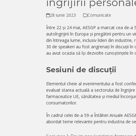
îngrijirii persona
28 iunie 2023
Comunicate
Între 22 și 24 mai, AESGP a marcat cea de-a 59
autoîngrijirii în Europa și pregătirii pentru un
din întreaga lume, inclusiv lideri din industrie,
30 de speakeri au fost angrenați în discuții în c
au avut ocazia să își dezvolte cunoștințele în 
Sesiuni de discuții
Elementul cheie al evenimentului a fost conferi
evaluat starea actuală a sectorului de îngrijir
farmaceutice UE, sănătatea și mediul înconjur
consumatorilor.
În cadrul celei de-a 59-a Întâlniri Anuale AESG
abordat teme relevante pentru industria de sel