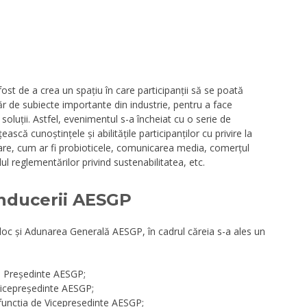
ost de a crea un spațiu în care participanții să se poată
r de subiecte importante din industrie, pentru a face
soluții. Astfel, evenimentul s-a încheiat cu o serie de
că cunoștințele și abilitățile participanților cu privire la
are, cum ar fi probioticele, comunicarea media, comerțul
elul reglementărilor privind sustenabilitatea, etc.
onducerii AESGP
t loc și Adunarea Generală AESGP, în cadrul căreia s-a ales un
e Președinte AESGP;
 Vicepreședinte AESGP;
funcția de Vicepreședinte AESGP;