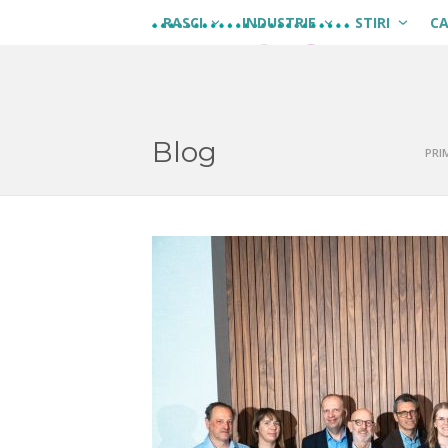
Skip
RASCI
INDUSTRIE
STIRI
C
to
content
Blog
PRI