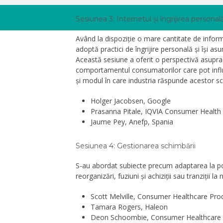
Sesiunea 3: Internetul și îngrijirea personal
Având la dispoziție o mare cantitate de informa
adoptă practici de îngrijire personală și își a
Această sesiune a oferit o perspectivă asupra 
comportamentul consumatorilor care pot influ
și modul în care industria răspunde acestor sc
Holger Jacobsen, Google
Prasanna Pitale, IQVIA Consumer Health
Jaume Pey, Anefp, Spania
Sesiunea 4: Gestionarea schimbării
S-au abordat subiecte precum adaptarea la poli
reorganizări, fuziuni și achiziții sau tranziții la
Scott Melville, Consumer Healthcare Pro
Tamara Rogers, Haleon
Deon Schoombie, Consumer Healthcare P