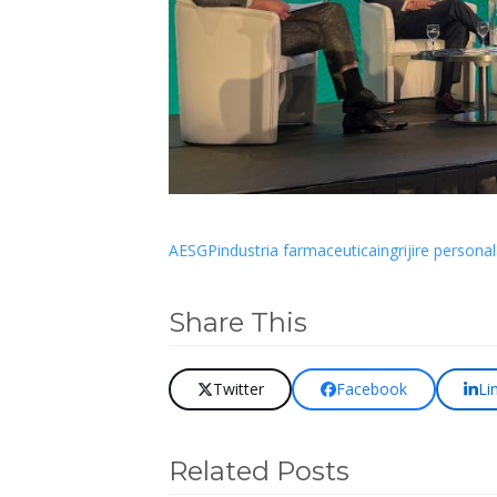
AESGP
industria farmaceutica
ingrijire persona
Share This
Twitter
Facebook
Li
Related Posts