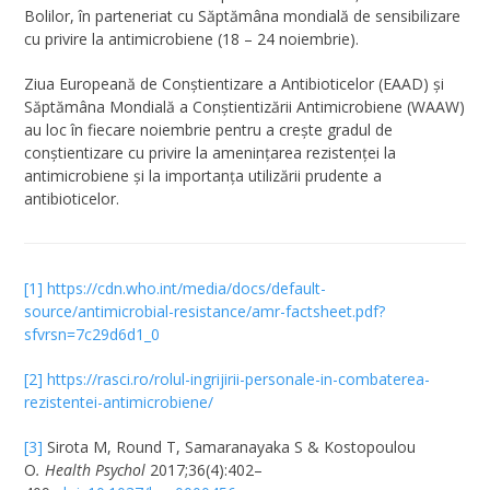
Bolilor, în parteneriat cu Săptămâna mondială de sensibilizare
cu privire la antimicrobiene (18 – 24 noiembrie).
Ziua Europeană de Conștientizare a Antibioticelor (EAAD) și
Săptămâna Mondială a Conștientizării Antimicrobiene (WAAW)
au loc în fiecare noiembrie pentru a crește gradul de
conștientizare cu privire la amenințarea rezistenței la
antimicrobiene și la importanța utilizării prudente a
antibioticelor.
[1]
https://cdn.who.int/media/docs/default-
source/antimicrobial-resistance/amr-factsheet.pdf?
sfvrsn=7c29d6d1_0
[2]
https://rasci.ro/rolul-ingrijirii-personale-in-combaterea-
rezistentei-antimicrobiene/
[3]
Sirota M, Round T, Samaranayaka S & Kostopoulou
O
.
Health Psychol
2017;36(4):402–