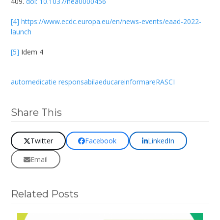
409.
doi: 10.1037/hea0000456
[4]
https://www.ecdc.europa.eu/en/news-events/eaad-2022-
launch
[5]
Idem 4
automedicatie responsabila
educare
informare
RASCI
Share This
Twitter
Facebook
LinkedIn
Email
Related Posts