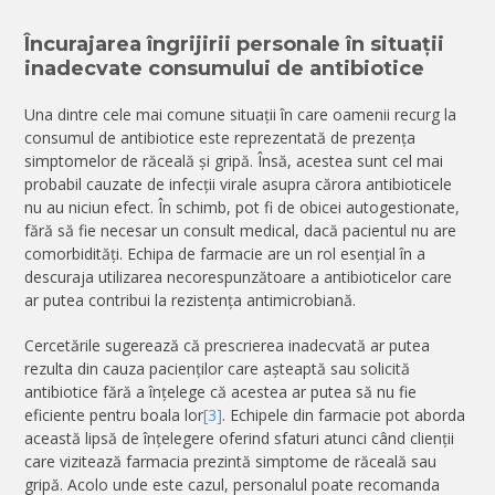
Încurajarea îngrijirii personale în situații
inadecvate consumului de antibiotice
Una dintre cele mai comune situații în care oamenii recurg la
consumul de antibiotice este reprezentată de prezența
simptomelor de răceală și gripă. Însă, acestea sunt cel mai
probabil cauzate de infecții virale asupra cărora antibioticele
nu au niciun efect. În schimb, pot fi de obicei autogestionate,
fără să fie necesar un consult medical, dacă pacientul nu are
comorbidități. Echipa de farmacie are un rol esențial în a
descuraja utilizarea necorespunzătoare a antibioticelor care
ar putea contribui la rezistența antimicrobiană.
Cercetările sugerează că prescrierea inadecvată ar putea
rezulta din cauza pacienților care așteaptă sau solicită
antibiotice fără a înțelege că acestea ar putea să nu fie
eficiente pentru boala lor
[3]
. Echipele din farmacie pot aborda
această lipsă de înțelegere oferind sfaturi atunci când clienții
care vizitează farmacia prezintă simptome de răceală sau
gripă. Acolo unde este cazul, personalul poate recomanda