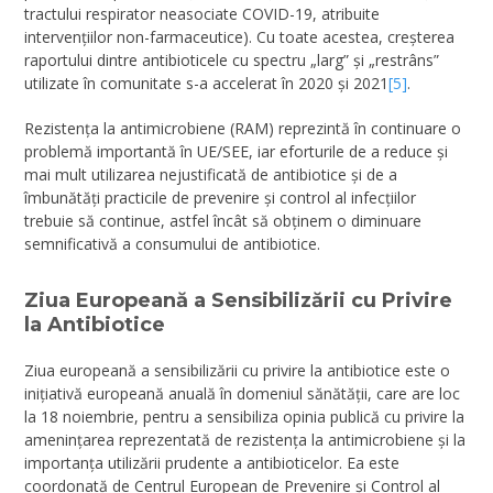
tractului respirator neasociate COVID-19, atribuite
intervențiilor non-farmaceutice). Cu toate acestea, creșterea
raportului dintre antibioticele cu spectru „larg” și „restrâns”
utilizate în comunitate s-a accelerat în 2020 și 2021
[5]
.
Rezistența la antimicrobiene (RAM) reprezintă în continuare o
problemă importantă în UE/SEE, iar eforturile de a reduce și
mai mult utilizarea nejustificată de antibiotice și de a
îmbunătăți practicile de prevenire și control al infecțiilor
trebuie să continue, astfel încât să obținem o diminuare
semnificativă a consumului de antibiotice.
Ziua Europeană a Sensibilizării cu Privire
la Antibiotice
Ziua europeană a sensibilizării cu privire la antibiotice este o
inițiativă europeană anuală în domeniul sănătății, care are loc
la 18 noiembrie, pentru a sensibiliza opinia publică cu privire la
amenințarea reprezentată de rezistența la antimicrobiene și la
importanța utilizării prudente a antibioticelor. Ea este
coordonată de Centrul European de Prevenire și Control al