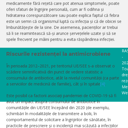
medicamente fără rețetă care pot atenua simptomele, poate
oferi sfaturi de îngrijire personală, cum ar fi odihna și
hidratarea corespunzătoare sau poate explica faptul că febra
este un semn că organismul luptă cu infecția și că de obicei se
îmbunătățește de la sine. De asemenea, pacienților ar trebui
să li se reamintească să-și arunce șervețelele uzate și să se
spele frecvent pe mâini pentru a evita răspândirea infecției.
RAS
Riscurile rezistenței la antimicrobiene
-
202
În perioada 2012–2021, pe teritoriul UE/SEE s-a observat o
To
scădere semnificativă din punct de vedere statistic a
dre
consumului de antibiotice, atât la nivelul comunității (ca parte
rez
a serviciilor de medicină de familie), cât și în spitale
[4]
.
Me
We
Este posibil ca factorii asociați pandemiei de COVID-19 să fi
avut un impact asupra consumului de antibiotice în
comunitățile din UE/SEE începând din 2020 (de exemplu,
schimbări în modalitățile de transmitere a bolii, în
comportamentul de solicitare a îngrijirilor de sănătate, în
practicile de prescriere și o incidență mai scăzută a infecțiilor